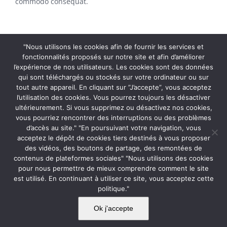
commodo consequat.
Project Details
"Nous utilisons les cookies afin de fournir les services et
fonctionnalités proposés sur notre site et afin d’améliorer
l’expérience de nos utilisateurs. Les cookies sont des données
qui sont téléchargés ou stockés sur votre ordinateur ou sur
tout autre appareil. En cliquant sur ”J’accepte”, vous acceptez
l’utilisation des cookies. Vous pourrez toujours les désactiver
ultérieurement. Si vous supprimez ou désactivez nos cookies,
Share This Story, Choose Your Platform!
vous pourriez rencontrer des interruptions ou des problèmes
d’accès au site." "En poursuivant votre navigation, vous
acceptez le dépôt de cookies tiers destinés à vous proposer
Facebook
Twitter
Reddit
LinkedIn
WhatsApp
Pinterest
des vidéos, des boutons de partage, des remontées de
contenus de plateformes sociales" "Nous utilisons des cookies
pour nous permettre de mieux comprendre comment le site
est utilisé. En continuant à utiliser ce site, vous acceptez cette
politique."
© Copyright
2026 | Un site web par
CultureWeb
| Tous
droits réservés. |
MENTIONS LÉGALES
|
POLITIQUE DE
Ok j'accepte
CONFIDENTIALITÉ