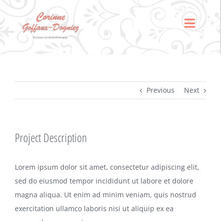
Skip
to
Toggle
content
Naviga
Accueil
Psychosomatique,
Previous
Next
psychanalyse
jungienne &
respiration
Project Description
Anxiété, scolarité &
céphalées
Lorem ipsum dolor sit amet, consectetur adipiscing elit,
Sophro-pédagogie
sed do eiusmod tempor incididunt ut labore et dolore
magna aliqua. Ut enim ad minim veniam, quis nostrud
Contactez-moi
exercitation ullamco laboris nisi ut aliquip ex ea