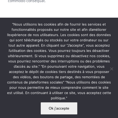
commodo consequat.
Project Details
"Nous utilisons les cookies afin de fournir les services et
fonctionnalités proposés sur notre site et afin d’améliorer
l’expérience de nos utilisateurs. Les cookies sont des données
qui sont téléchargés ou stockés sur votre ordinateur ou sur
tout autre appareil. En cliquant sur ”J’accepte”, vous acceptez
l’utilisation des cookies. Vous pourrez toujours les désactiver
ultérieurement. Si vous supprimez ou désactivez nos cookies,
Share This Story, Choose Your Platform!
vous pourriez rencontrer des interruptions ou des problèmes
d’accès au site." "En poursuivant votre navigation, vous
acceptez le dépôt de cookies tiers destinés à vous proposer
Facebook
Twitter
Reddit
LinkedIn
WhatsApp
Pinterest
des vidéos, des boutons de partage, des remontées de
contenus de plateformes sociales" "Nous utilisons des cookies
pour nous permettre de mieux comprendre comment le site
est utilisé. En continuant à utiliser ce site, vous acceptez cette
politique."
© Copyright
2026 | Un site web par
CultureWeb
| Tous
droits réservés. |
MENTIONS LÉGALES
|
POLITIQUE DE
Ok j'accepte
CONFIDENTIALITÉ