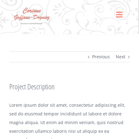
Skip
to
Toggle
content
Naviga
Accueil
Psychosomatique,
Previous
Next
psychanalyse
jungienne &
respiration
Project Description
Anxiété, scolarité &
céphalées
Lorem ipsum dolor sit amet, consectetur adipiscing elit,
Sophro-pédagogie
sed do eiusmod tempor incididunt ut labore et dolore
magna aliqua. Ut enim ad minim veniam, quis nostrud
Contactez-moi
exercitation ullamco laboris nisi ut aliquip ex ea