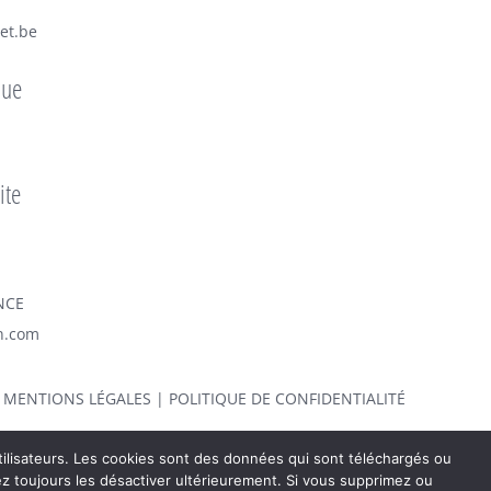
et.be
que
ite
NCE
n.com
|
MENTIONS LÉGALES
|
POLITIQUE DE CONFIDENTIALITÉ
 utilisateurs. Les cookies sont des données qui sont téléchargés ou
rez toujours les désactiver ultérieurement. Si vous supprimez ou