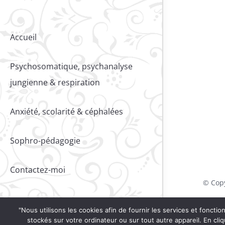
Accueil
Psychosomatique, psychanalyse
jungienne & respiration
Anxiété, scolarité & céphalées
Sophro-pédagogie
Contactez-moi
© Cop
"Nous utilisons les cookies afin de fournir les services et foncti
stockés sur votre ordinateur ou sur tout autre appareil. En cli