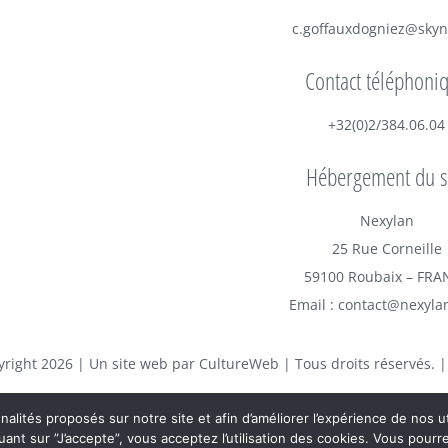
c.goffauxdogniez@skyn
Contact téléphoni
+32(0)2/384.06.04
Hébergement du s
Nexylan
25 Rue Corneille
59100 Roubaix – FRA
Email : contact@nexyla
yright
2026 | Un site web par
CultureWeb
| Tous droits réservés. 
onnalités proposés sur notre site et afin d’améliorer l’expérience de nos
quant sur ”J’accepte”, vous acceptez l’utilisation des cookies. Vous pour