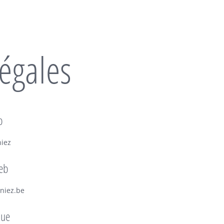
égales
b
niez
eb
niez.be
que