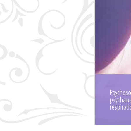
Psychoso
psychana
respirati