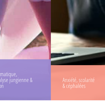
matique,
lyse jungienne &
Anxiété, scolarité
on
& céphalées